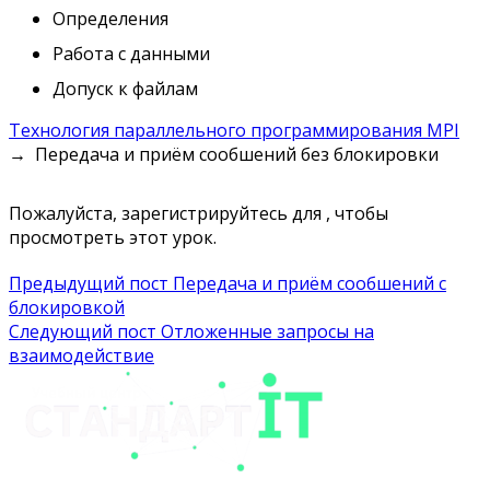
Определения
Работа с данными
Допуск к файлам
Технология параллельного программирования MPI
Передача и приём сообшений без блокировки
Пожалуйста, зарегистрируйтесь для , чтобы
просмотреть этот урок.
Навигация
Предыдущий пост
Передача и приём сообшений с
блокировкой
по
Следующий пост
Отложенные запросы на
записям
взаимодействие