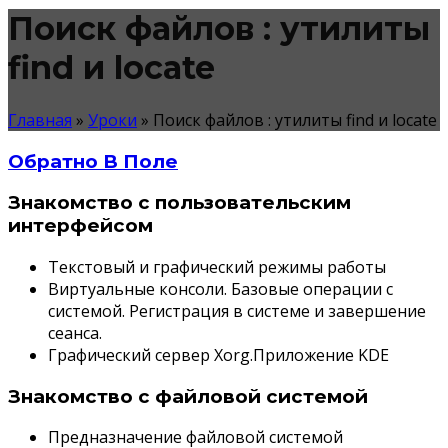
Поиск файлов : утилиты
find и locate
Главная
»
Уроки
»
Поиск файлов : утилиты find и locate
Обратно В Поле
Знакомство с пользовательским
интерфейсом
Текстовый и графический режимы работы
Виртуальные консоли. Базовые операции с
системой. Регистрация в системе и завершение
сеанса.
Графический сервер Xorg.Приложение KDE
Знакомство с файловой системой
Предназначение файловой системой