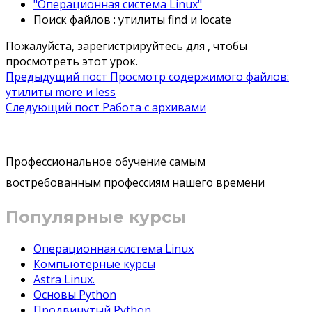
"Операционная система Linux"
Поиск файлов : утилиты find и locate
Пожалуйста, зарегистрируйтесь для , чтобы
просмотреть этот урок.
Навигация
Предыдущий пост
Просмотр содержимого файлов:
утилиты more и less
по
Следующий пост
Работа с архивами
записям
Профессиональное обучение самым
востребованным профессиям нашего времени
Популярные курсы
Операционная система Linux
Компьютерные курсы
Astra Linux.
Основы Python
Продвинутый Python