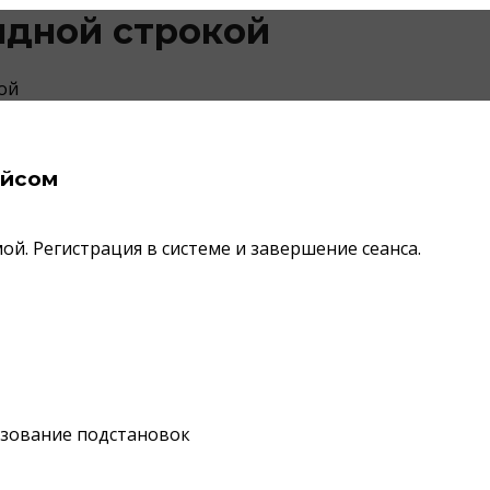
ндной строкой
ой
ейсом
ой. Регистрация в системе и завершение сеанса.
ьзование подстановок