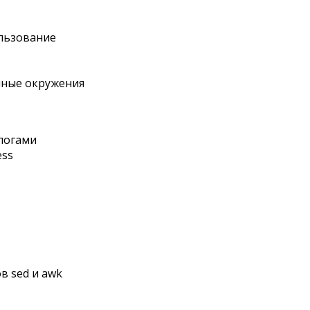
ользование
нные окружения
логами
ess
в sed и awk