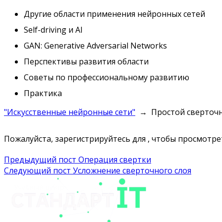
Другие области применения нейронных сетей
Self-driving и AI
GAN: Generative Adversarial Networks
Перспективы развития области
Советы по профессиональному развитию
Практика
"Искусственные нейронные сети"
Простой сверточ
Пожалуйста, зарегистрируйтесь для , чтобы просмотрет
Навигация
Предыдущий пост
Операция свертки
Следующий пост
Усложнение сверточного слоя
по
записям