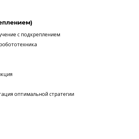
реплением)
обучение с подкреплением
, робототехника
нкция
луатация оптимальной стратегии