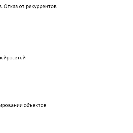
в. Отказ от рекуррентов
в
 нейросетей
ктировании объектов