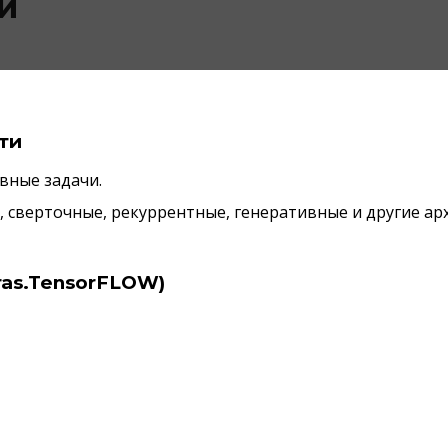
й
ти
вные задачи.
, сверточные, рекуррентные, генеративные и другие а
ras.TensorFLOW)