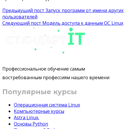
Навигация
Предыдущий пост
Запуск программ от имени других
пользователей
по
Следующий пост
Модель доступа к данным OC Linux
записям
Профессиональное обучение самым
востребованным профессиям нашего времени
Популярные курсы
Операционная система Linux
Компьютерные курсы
Astra Linux.
Основы Python