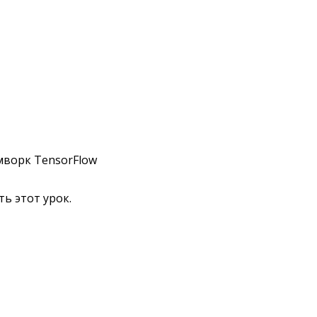
мворк TensorFlow
ь этот урок.