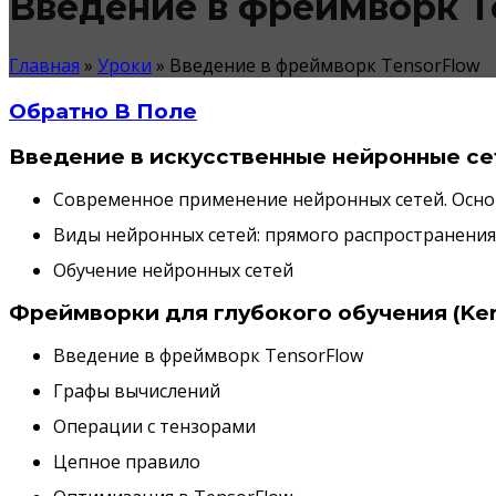
Введение в фреймворк T
Главная
»
Уроки
»
Введение в фреймворк TensorFlow
Обратно В Поле
Введение в искусственные нейронные се
Современное применение нейронных сетей. Осно
Виды нейронных сетей: прямого распространения
Обучение нейронных сетей
Фреймворки для глубокого обучения (Ke
Введение в фреймворк TensorFlow
Графы вычислений
Операции с тензорами
Цепное правило