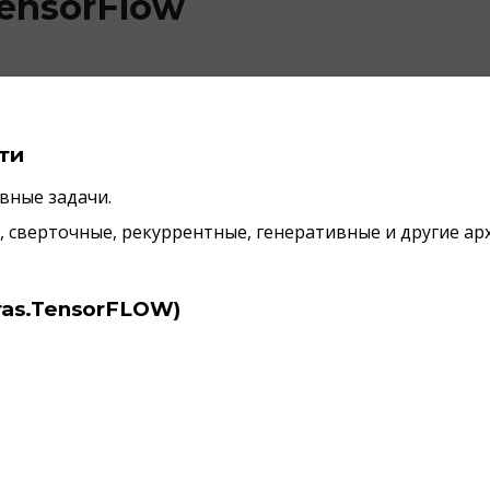
ensorFlow
ти
вные задачи.
, сверточные, рекуррентные, генеративные и другие а
ras.TensorFLOW)