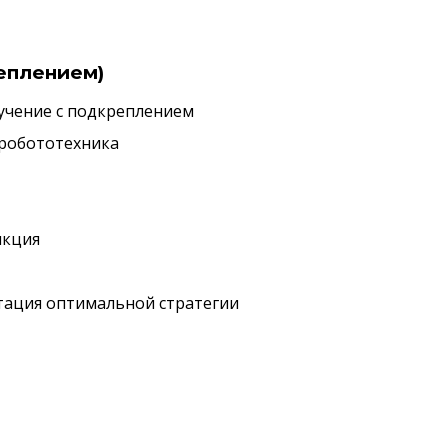
реплением)
обучение с подкреплением
, робототехника
нкция
луатация оптимальной стратегии