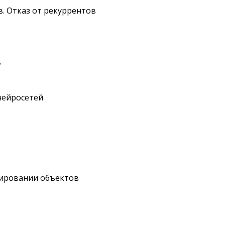
в. Отказ от рекуррентов
в
 нейросетей
ктировании объектов