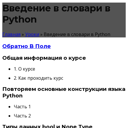
Введение в словари в
Python
Главная
»
Уроки
»
Введение в словари в Python
Обратно В Поле
Общая информация о курсе
1. О курсе
2. Как проходить курс
Повторяем основные конструкции языка
Python
Часть 1
Часть 2
Типы данных bool и None Type